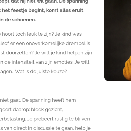
ept dat hij niet wil gaan. De spanning
het feestje begint, komt alles eruit.
 in de schoenen.
 hoort toch leuk te zijn? Je kind was
 alsof er een onoverkomelijke drempel is
ist doorzetten? Je wilt je kind helpen zijn
 de intensiteit van zijn emoties. Je wilt
ragen. Wat is de juiste keuze?
ht niet gaat. De spanning heeft hem
geert daarop: bleek gezicht,
belasting. Je probeert rustig te blijven
s van direct in discussie te gaan, help je