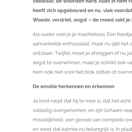
voelbaar, de woorden hard. Alles in hem ro
heeft zich opgebouwd en nu, vlak voordat 
Woede, verdriet, angst – de moed zakt je
Als ouder voel je je machteloos. Een feestje
aanvankelijk enthousiast, maar nu lijkt het
ontstaan. Twijfel; moet je afzeggen of nu ju
angst te overwinnen, maar je schrikt ook van
hem ook niet voor het blok zetten of overv
De emotie herkennen en erkennen
Je kind roept dat hij te moe is, dat het ec
volledig overgenomen, en zijn lichaam rea
misselijkheid, een gevoel van complete over
en weet dat kalmte nu belangrijk is. In plaat