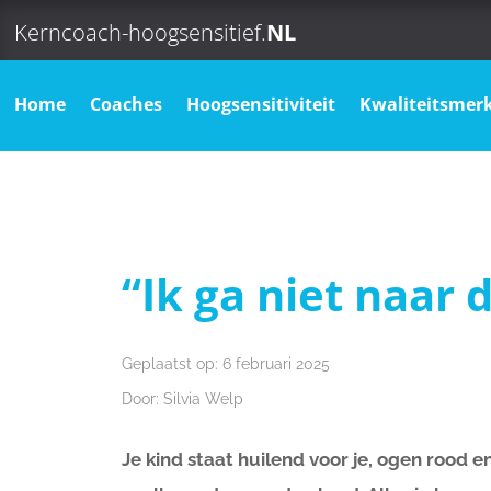
Kerncoach-hoogsensitief.
NL
Home
Coaches
Hoogsensitiviteit
Kwaliteitsmer
“Ik ga niet naar d
Geplaatst op: 6 februari 2025
Door: Silvia Welp
Je kind staat huilend voor je, ogen rood e