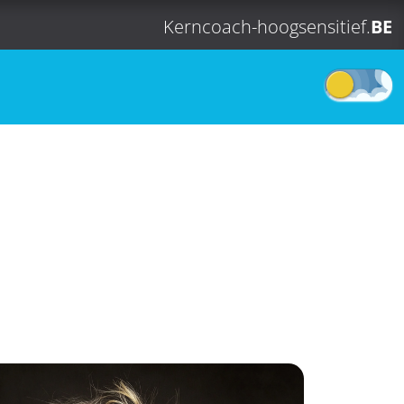
Kerncoach-hoogsensitief.
BE