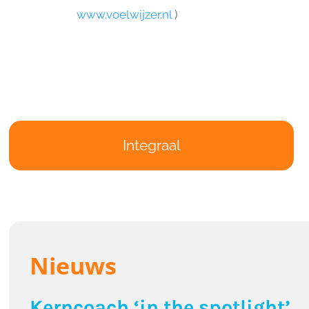
www.voelwijzer.nl
)
Integraal
Nieuws
Kerncoach ‘in the spotlight’