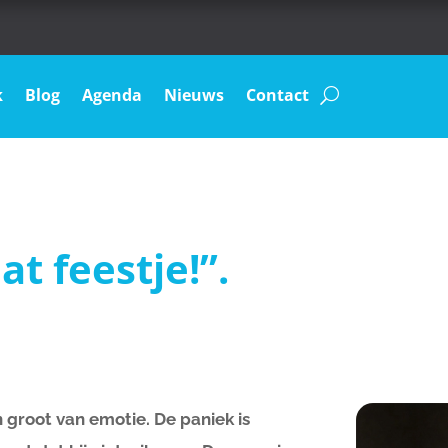
k
Blog
Agenda
Nieuws
Contact
at feestje!”.
n groot van emotie. De paniek is